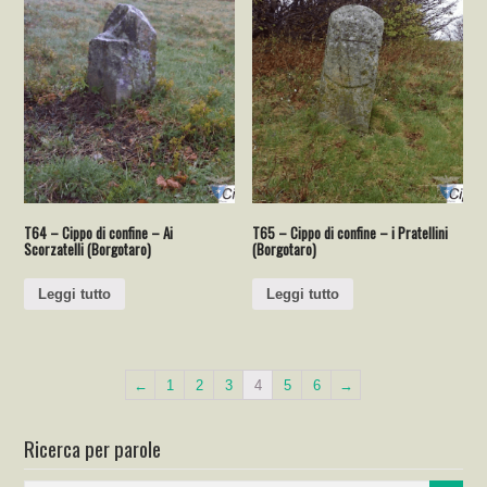
T64 – Cippo di confine – Ai
T65 – Cippo di confine – i Pratellini
Scorzatelli (Borgotaro)
(Borgotaro)
Leggi tutto
Leggi tutto
←
1
2
3
4
5
6
→
Ricerca per parole