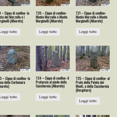
 – Cippo di confine- la
T20 – Cippo di confine-
T21 – Cippo di confine-
ta del Marzello e i
Monte Marzello o Monte
Monte Marzello o Monte
ginelli (Albareto)
Marginelli (Albareto)
Marginelli (Albareto)
Leggi tutto
Leggi tutto
Leggi tutto
T24 – Cippo di confine- il
 – Cippo di confine- la
T25 – Cippo di confine- al
Prataccio al piede della
ana della Carbonara
Prato della Pelata dei
Cucchernia (Albareto)
bareto)
Monti, a della Cucchernia
(Borgotaro)
Leggi tutto
Leggi tutto
Leggi tutto