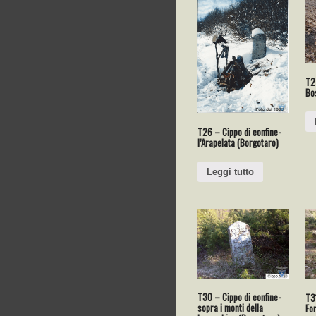
T27
Bo
T26 – Cippo di confine-
l’Arapelata (Borgotaro)
Leggi tutto
T30 – Cippo di confine-
T31
sopra i monti della
For