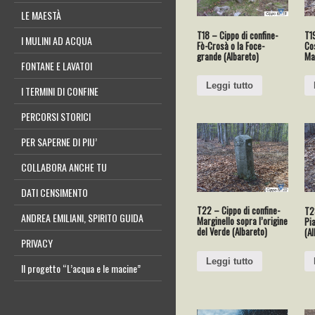
LE MAESTÀ
T18 – Cippo di confine-
T19
I MULINI AD ACQUA
Fò-Crosà o la Foce-
Cos
grande (Albareto)
Mar
FONTANE E LAVATOI
Leggi tutto
I TERMINI DI CONFINE
PERCORSI STORICI
PER SAPERNE DI PIU’
COLLABORA ANCHE TU
DATI CENSIMENTO
T22 – Cippo di confine-
T23
ANDREA EMILIANI, SPIRITO GUIDA
Marginello sopra l’origine
Pi
del Verde (Albareto)
(Al
PRIVACY
Leggi tutto
Il progetto “L’acqua e le macine”