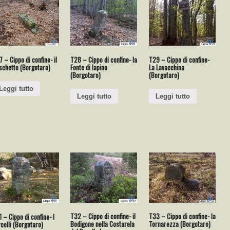
 – Cippo di confine- il
T28 – Cippo di confine- la
T29 – Cippo di confine-
schetto (Borgotaro)
Fonte di Iapino
La Lavacchina
(Borgotaro)
(Borgotaro)
Leggi tutto
Leggi tutto
Leggi tutto
T32 – Cippo di confine- il
T33 – Cippo di confine- la
 – Cippo di confine- I
Bodigone nella Costarela
Tornarezza (Borgotaro)
celli (Borgotaro)