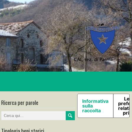
Le 
Ricerca per parole
Informativa
prefe
sulla
relati
raccolta
pri
Tipologia beni storici