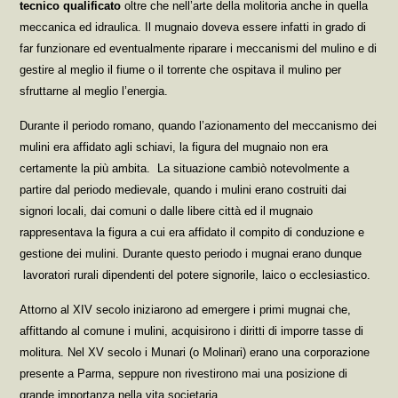
tecnico qualificato
oltre che nell’arte della molitoria anche in quella
meccanica ed idraulica. Il mugnaio doveva essere infatti in grado di
far funzionare ed eventualmente riparare i meccanismi del mulino e di
gestire al meglio il fiume o il torrente che ospitava il mulino per
sfruttarne al meglio l’energia.
Durante il periodo romano, quando l’azionamento del meccanismo dei
mulini era affidato agli schiavi, la figura del mugnaio non era
certamente la più ambita. La situazione cambiò notevolmente a
partire dal periodo medievale, quando i mulini erano costruiti dai
signori locali, dai comuni o dalle libere città ed il mugnaio
rappresentava la figura a cui era affidato il compito di conduzione e
gestione dei mulini. Durante questo periodo i mugnai erano dunque
lavoratori rurali dipendenti del potere signorile, laico o ecclesiastico.
Attorno al XIV secolo iniziarono ad emergere i primi mugnai che,
affittando al comune i mulini, acquisirono i diritti di imporre tasse di
molitura. Nel XV secolo i Munari (o Molinari) erano una corporazione
presente a Parma, seppure non rivestirono mai una posizione di
grande importanza nella vita societaria.