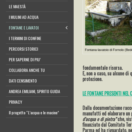
LE MAESTÀ
I MULINI AD ACQUA
FONTANE E LAVATOI
I TERMINI DI CONFINE
PERCORSI STORICI
Fontana-lavatoio di Fornolo (Bed
PER SAPERNE DI PIU’
fondamentale risorsa.
COLLABORA ANCHE TU
E, non a caso, su alcune di
protezione.
DATI CENSIMENTO
ANDREA EMILIANI, SPIRITO GUIDA
LE FONTANE PRESENTI NEL
PRIVACY
Dalla documentazione raccol
Il progetto “L’acqua e le macine”
manufatti ed elaborare un
d’acqua e di pietra”
che
, vi
finanziato dal Comitato Ter
Parma ed ha riguardato, nel