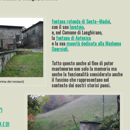
fontana rotonda di Sesta–Madoi
,
con il suo
lavatoio
,
e, nel Comune di Langhirano,
la
fontana di Antesica
e la sua
maestà dedicata alla Madonna
Quercioli.
Tutto questo anche al fine di poter
mantenerne non solo la memoria ma
anche la funzionalità considerato anche
il fascino che rappresentano nel
prima dei restauri)
contesto dei nostri storici paesi.
”)
 E DI