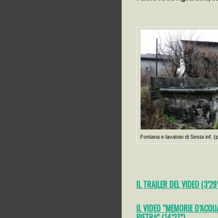
Fontana e lavatoio di Sesta inf. (
IL TRAILER DEL VIDEO (3’29
IL VIDEO “MEMORIE D’ACQUA
PIETRA” (14’27”)