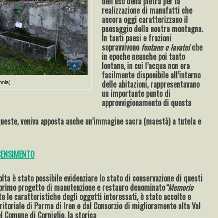
dell’uso della pietra per la
realizzazione di manufatti che
ancora oggi caratterizzano il
paesaggio della nostra montagna.
In tanti paesi e frazioni
sopravvivono
fontane e lavatoi
che
in epoche neanche poi tanto
lontane, in cui l’acqua non era
facilmente disponibile all’interno
delle abitazioni, rappresentavano
onia)
un importante punto di
approvvigionamento di questa
 queste, veniva apposta anche un’immagine sacra (maestà) a tutela e
 CENSIMENTO
ta è stato possibile evidenziare lo stato di conservazione di questi
 primo progetto di manutenzione e restauro denominato
“Memorie
ste le caratteristiche degli oggetti interessati, è stato accolto e
ritoriale di Parma di Iren e dal Consorzio di miglioramente alta Val
 Comune di Corniglio, la storica