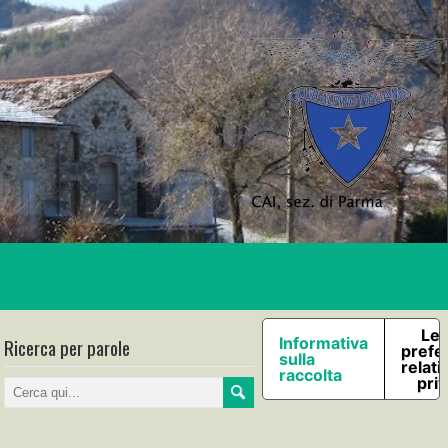
Le 
Ricerca per parole
Informativa
prefe
sulla
relati
raccolta
pri