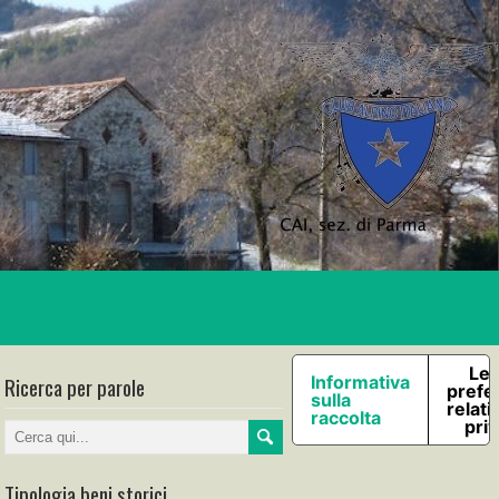
Le 
Ricerca per parole
Informativa
prefe
sulla
relati
raccolta
pri
Tipologia beni storici