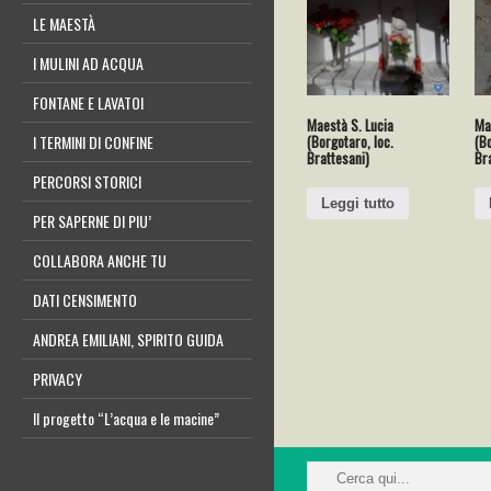
LE MAESTÀ
I MULINI AD ACQUA
FONTANE E LAVATOI
Maestà S. Lucia
Ma
(Borgotaro, loc.
(Bo
I TERMINI DI CONFINE
Brattesani)
Br
PERCORSI STORICI
Leggi tutto
PER SAPERNE DI PIU’
COLLABORA ANCHE TU
DATI CENSIMENTO
ANDREA EMILIANI, SPIRITO GUIDA
PRIVACY
Il progetto “L’acqua e le macine”