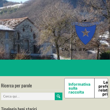
Le 
Ricerca per parole
Informativa
prefe
sulla
relati
raccolta
pri
Tipologia beni storici