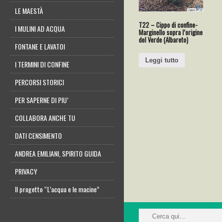
LE MAESTÀ
T22 – Cippo di confine-
I MULINI AD ACQUA
Marginello sopra l’origine
del Verde (Albareto)
FONTANE E LAVATOI
Leggi tutto
I TERMINI DI CONFINE
PERCORSI STORICI
PER SAPERNE DI PIU’
COLLABORA ANCHE TU
DATI CENSIMENTO
ANDREA EMILIANI, SPIRITO GUIDA
PRIVACY
Il progetto “L’acqua e le macine”