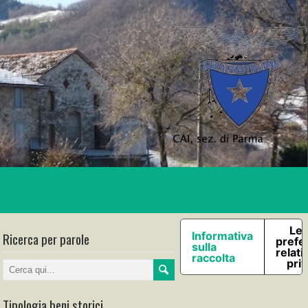
Le 
Ricerca per parole
Informativa
prefe
sulla
relati
raccolta
pri
Tipologia beni storici