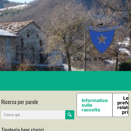
Le 
Ricerca per parole
Informativa
prefe
sulla
relati
raccolta
pri
Tipologia beni storici