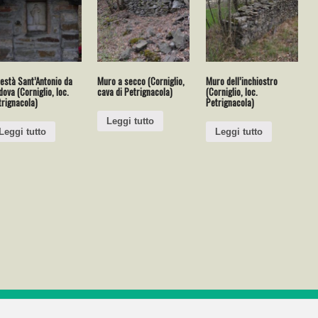
està Sant’Antonio da
Muro a secco (Corniglio,
Muro dell’inchiostro
ova (Corniglio, loc.
cava di Petrignacola)
(Corniglio, loc.
trignacola)
Petrignacola)
Leggi tutto
Leggi tutto
Leggi tutto