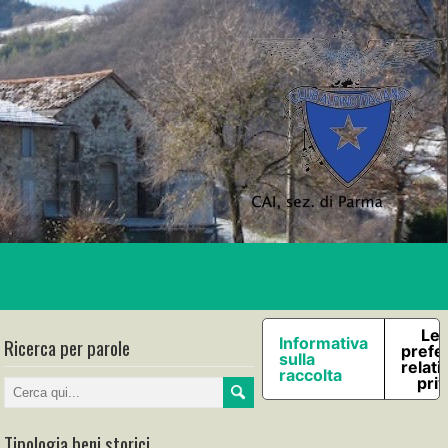
Le 
Ricerca per parole
Informativa
prefe
sulla
relati
raccolta
pri
Tipologia beni storici