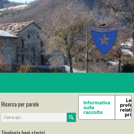
Le 
Ricerca per parole
Informativa
prefe
sulla
relati
raccolta
pri
Tipologia beni storici