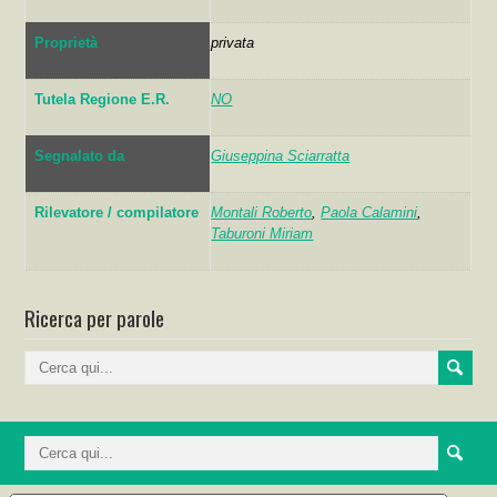
Proprietà
privata
Tutela Regione E.R.
NO
Segnalato da
Giuseppina Sciarratta
Rilevatore / compilatore
Montali Roberto
,
Paola Calamini
,
Taburoni Miriam
Ricerca per parole