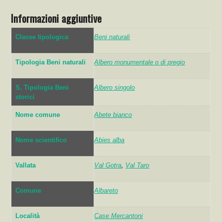
Informazioni aggiuntive
Classe tipologica
Beni naturali
Tipologia Beni naturali
Albero monumentale o di pregio
S. Tipologia Beni
Albero singolo
storici
Nome comune
Abete bianco
Nome scientifico
Abies alba
Vallata
Val Gotra
,
Val Taro
Comune
Albareto
Località
Case Mercantoni