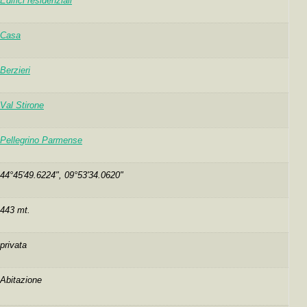
Edifici residenziali
Casa
Berzieri
Val Stirone
Pellegrino Parmense
44°45'49.6224", 09°53'34.0620"
443 mt.
privata
Abitazione