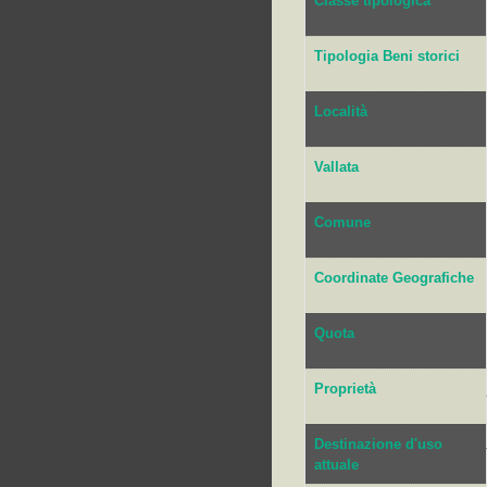
Classe tipologica
Tipologia Beni storici
Località
Vallata
Comune
Coordinate Geografiche
Quota
Proprietà
Destinazione d'uso
attuale