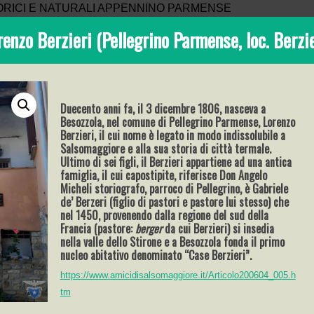
renzo Berzieri (Pellegrino Parmense, loc. Berzie
Duecento anni fa, il 3 dicembre 1806, nasceva a
Besozzola, nel comune di Pellegrino Parmense, Lorenzo
Berzieri, il cui nome è legato in modo indissolubile a
Salsomaggiore e alla sua storia di città termale.
Ultimo di sei figli, il Berzieri appartiene ad una antica
famiglia, il cui capostipite, riferisce Don Angelo
Micheli storiografo, parroco di Pellegrino, è Gabriele
de’ Berzeri (figlio di pastori e pastore lui stesso) che
nel 1450, provenendo dalla regione del sud della
Francia (pastore:
berger
da cui Berzieri) si insedia
nella valle dello Stirone e a Besozzola fonda il primo
nucleo abitativo denominato “Case Berzieri”.
https://www.amicidisalsomaggiore.it/Articolo200604_005.h
tm