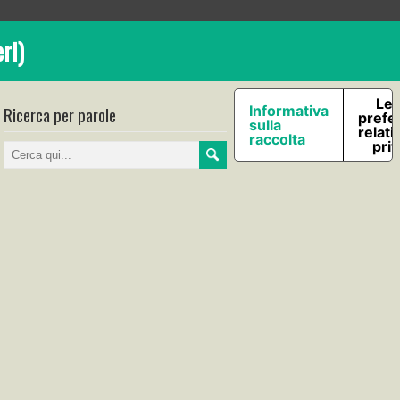
ri)
Le 
Ricerca per parole
Informativa
prefe
sulla
relati
raccolta
pri