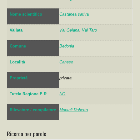
Nome scientifico
Castanea sativa
Vallata
Val Gelana
,
Val Taro
Comune
Bedonia
Località
Caneso
Proprietà
privata
Tutela Regione E.R.
NO
Rilevatore / compilatore
Montali Roberto
Ricerca per parole