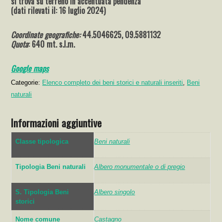
si trova su
terreno in accentuata pendenza
(dati rilevati il: 16 luglio 2024)
Coordinate geografiche:
44.5046625, 09.5881132
Quota
: 640 mt. s.l.m.
Go
ogle
maps
Categorie:
Elenco completo dei beni storici e naturali inseriti
,
Beni
naturali
Informazioni aggiuntive
Classe tipologica
Beni naturali
Tipologia Beni naturali
Albero monumentale o di pregio
S. Tipologia Beni
Albero singolo
storici
Nome comune
Castagno