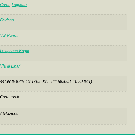
Corte
,
Loggiato
Faviano
Val Parma
Lesignano Bagni
Via di Linari
44°35'36.97"N 10°17'55.00"E (44.593603, 10.298611)
Corte rurale
Abitazione