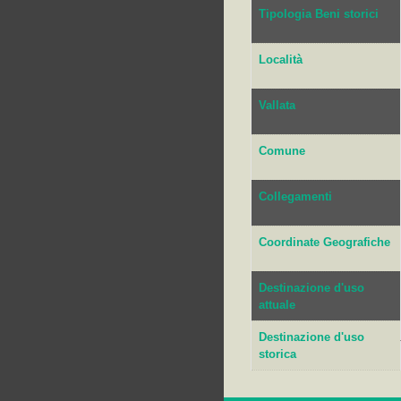
Tipologia Beni storici
Località
Vallata
Comune
Collegamenti
Coordinate Geografiche
Destinazione d'uso
attuale
Destinazione d'uso
storica