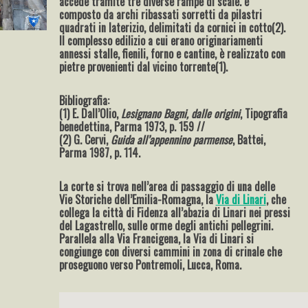
accede tramite tre diverse rampe di scale. è
composto da archi ribassati sorretti da pilastri
quadrati in laterizio, delimitati da cornici in cotto(2).
Il complesso edilizio a cui erano originariamenti
annessi stalle, fienili, forno e cantine, è realizzato con
pietre provenienti dal vicino torrente(1).
Bibliografia:
(1) E. Dall’Olio,
Lesignano Bagni, dalle origini
, Tipografia
benedettina, Parma 1973, p. 159 //
(2) G. Cervi,
Guida all’appennino parmense
, Battei,
Parma 1987, p. 114.
La corte si trova nell’area di passaggio di una delle
Vie Storiche dell’Emilia-Romagna, la
Via di Linari
, che
collega la città di Fidenza all’abazia di Linari nei pressi
del Lagastrello, sulle orme degli antichi pellegrini.
Parallela alla Via Francigena, la Via di Linari si
congiunge con diversi cammini in zona di crinale che
proseguono verso Pontremoli, Lucca, Roma.