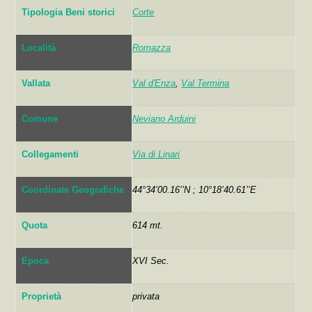
Tipologia Beni storici
Corte
Località
Romazza
Vallata
Val d'Enza
,
Val Termina
Comune
Neviano Arduini
Collegamenti
Via di Linari
Coordinate Geografiche
44°34’00.16’’N ; 10°18’40.61’’E
Quota
614 mt.
Epoca
XVI Sec.
Proprietà
privata