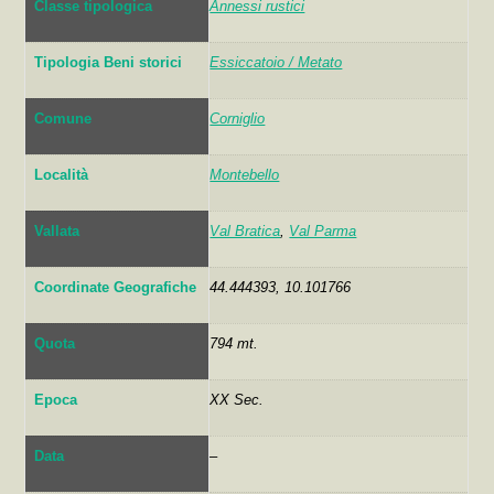
Classe tipologica
Annessi rustici
Tipologia Beni storici
Essiccatoio / Metato
Comune
Corniglio
Località
Montebello
Vallata
Val Bratica
,
Val Parma
Coordinate Geografiche
44.444393, 10.101766
Quota
794 mt.
Epoca
XX Sec.
Data
–