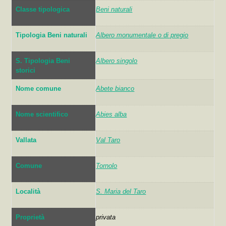
Classe tipologica
Beni naturali
Tipologia Beni naturali
Albero monumentale o di pregio
S. Tipologia Beni
Albero singolo
storici
Nome comune
Abete bianco
Nome scientifico
Abies alba
Vallata
Val Taro
Comune
Tornolo
Località
S. Maria del Taro
Proprietà
privata