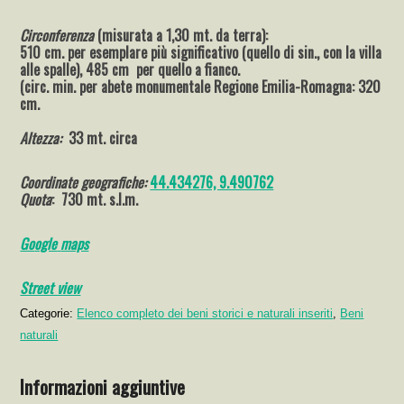
Circonferenza
(misurata a 1,30 mt. da terra):
510 cm. per esemplare più significativo (quello di sin., con la villa
alle spalle), 485 cm per quello a fianco.
(circ. min. per abete monumentale Regione Emilia-Romagna: 320
cm.
Altezza:
33 mt. circa
Coordinate geografiche:
44.434276, 9.490762
Quota
: 730 mt. s.l.m.
Go
ogle
maps
Street view
Categorie:
Elenco completo dei beni storici e naturali inseriti
,
Beni
naturali
Informazioni aggiuntive