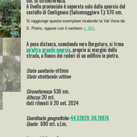
cm. di circonferenza.
A livello provinciale è superata solo dalla quercia del
castello di Contignaco (Salsomaggiore T.): 570 cm.
Si raggiunge questa esemplare risalendo la Val Vona da
S. Pietro, oppure con il sentiero
n. 851
.
A poca distanza, scendendo vero Borgotaro, si trova
un’altra grande quercia
, proprio ai margini della
strada, a fianco dei ruderi di un edificio in pietra.
Stato sanitario:
ottimo
Stato strutturale: ottimo
Circonferenza
: 530 cm.
Altezza:
20 mt.
dati rilevati il 20 set. 2024
Coordinate geografiche:
44.52829, 09.78976
Quota
: 690 mt. s.l.m.