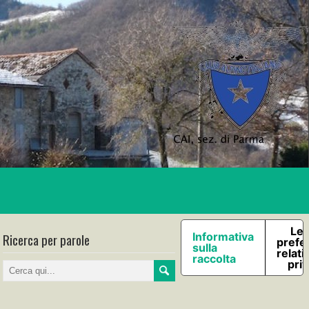
Le 
Ricerca per parole
Informativa
prefe
sulla
relati
raccolta
pri