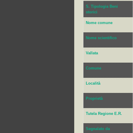
S. Tipologia Beni
storici
Nome comune
Nome scientifico
Vallata
Comune
Località
Proprietà
Tutela Regione E.R.
Segnalato da