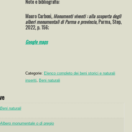
Note e bibliografia:
Mauro Carboni,
Monumenti viventi : alla scoperta degli
alberi monumentali di Parma e provincia
, Parma, Step,
2022, p. 156;
Go
ogle
maps
Categorie:
Elenco completo dei beni storici e naturali
inseriti
,
Beni naturali
ve
Beni naturali
Albero monumentale o di pregio