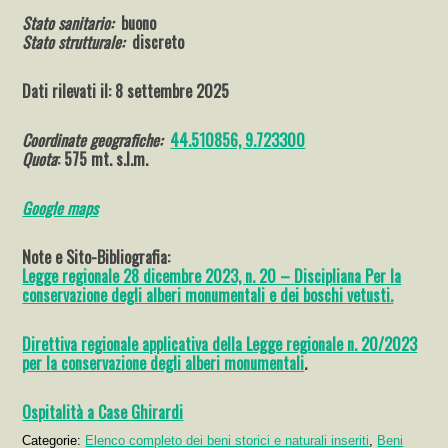
Stato sanitario:
buono
Stato strutturale:
discreto
Dati rilevati il: 8 settembre 2025
Coordinate geografiche:
44.510856, 9.723300
Quota
: 575 mt. s.l.m.
Go
ogle
maps
Note e Sito-Bibliografia:
Legge regionale 28 dicembre 2023, n. 20 – Discipliana Per la
conservazione degli alberi monumentali e dei boschi vetusti.
Direttiva regionale applicativa della Legge regionale n. 20/2023
per la conservazione degli alberi monumentali
.
Ospitalità a Case Ghirardi
Categorie:
Elenco completo dei beni storici e naturali inseriti
,
Beni