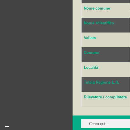
Nome comune
Nome scientifico
Vallata
Comune
Località
Tutela Regione E.R.
Rilevatore / compilatore