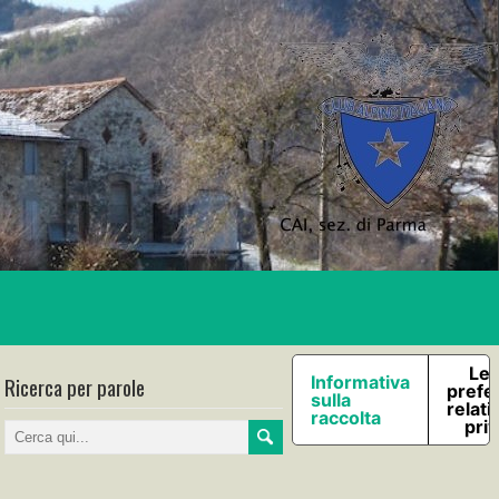
Le 
Ricerca per parole
Informativa
prefe
sulla
relati
raccolta
pri