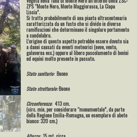
Vegeta nella Tana di Monte Nero all’interno della ZSC-
ZPS “Monte Nero, Monte Maggiorasca, La Ciapa
Liscia”.
Si tratta probabilmente di una pianta ultracentenaria
caratterizzata da un fusto che si divide in diverse
ramificazioni che determinano il singolare portamento
a candelabro.
L’origine di questo aspetto potrebbe essere dovuto sia
a danni causati da eventi meteorici (neve, vento,
galaverna ecc.) oppure al libero pascolamento di bovini
ed equini molto presente in passato.
Stato sanitario:
Buono
Stato strutturale:
Buono
Circonferenza
: 413 cm.
(circ. min. per considerare “monumentale”, da parte
della Regione Emilia-Romagna, un esemplare di abete
bianco: 320 cm.)
Altezza:
15 mt. circa