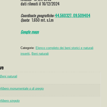
dati rilevati il 16/12/2024
Coordinate geografiche:
44.560327, 09.509404
Quota
: 1.650 mt. s.l.m
G
o
ogle
maps
Categorie:
Elenco completo dei beni storici e naturali
inseriti
,
Beni naturali
ve
Beni naturali
Albero monumentale o di pregio
Albero singolo