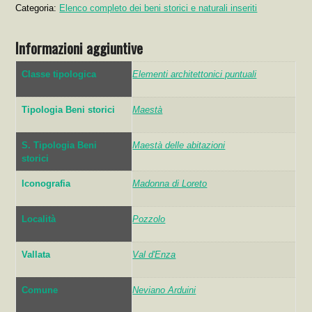
Categoria:
Elenco completo dei beni storici e naturali inseriti
Informazioni aggiuntive
Classe tipologica
Elementi architettonici puntuali
Tipologia Beni storici
Maestà
S. Tipologia Beni
Maestà delle abitazioni
storici
Iconografia
Madonna di Loreto
Località
Pozzolo
Vallata
Val d'Enza
Comune
Neviano Arduini