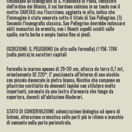
rimandano all’iconografia di S. Francesco di Paola, fondatore
dell’ordine dei Minimi, il cui bordone culmina in un tondo con il
motto: CARITAS; ma l’iscrizione, aggiunta in alto, indica che
l’immagine è stata venerata sotto il titolo di San Pellegrino. (1)
Secondo l’iconografia classica, San Pellegrino dovrebbe indossare
abiti monastici da eremita, con i fluenti capelli sciolti sulle
spalle, corta barba e ampia tunica fino ai piedi.
ISCRIZIONE: S. PELEGRINO (in alto sulla formella) // P.M. 1786
(sulla pietra) in caratteri capitali
Formella in marmo apuano di 25×20 cm, altezza da terra 0,7 mt,
orientamento SE 220°. E’ posizionata all’interno di una nicchia
con piccolo davanzale in pietra bianca. Nicchia che compone un
pilastrino costituito da elementi lapidei con stilature molto
importanti, coronato da una lastra d’arenaria che funge da
copertura, davanti all’abitazione Madureri.
STATO DI CONSERVAZIONE: colonizzazione biologica ad opera di
licheni, alterazione cromatica sulle parti più in rilievo e macchie
di cemento nella parte perimetrale.