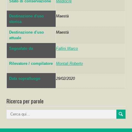
Stato di conservazione
Mediocre
Destinazione d'uso
Maestà
storica
Destinazione d'uso
Maestà
attuale
Segnalato da
Fallini Marco
Rilevatore / compilatore
Montali Roberto
Data sopralluogo
29/02/2020
Ricerca per parole