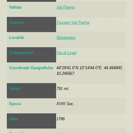
Vallata
Val Parma
Comune
Tizzano Val Parma
Località
Moragnano
Collegamenti
Via di Linari
Coordinate Geografiche
44°29'41.6"N 10°14'44.0"E; 44.494900,
10.245567
Quota
791 mt.
Epoca
XVIII Sec.
Data
1786