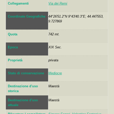
Collegamenti
Via dei Remi
Coordinate Geografiche
44°26'51.2"N 9°43'40.3"E; 44.447553,
9.727869
Quota
742 mt.
Epoca
XIX Sec.
Proprietà
privata
Stato di conservazione
Mediocre
Destinazione d'uso
Maestà
storica
Destinazione d'uso
Maestà
attuale