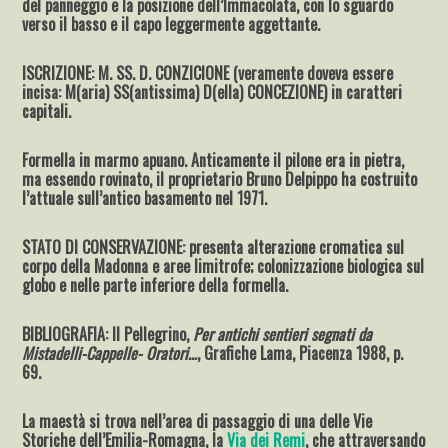
del panneggio e la posizione dell’Immacolata, con lo sguardo
verso il basso e il capo leggermente aggettante.
ISCRIZIONE: M. SS. D. CONZICIONE (veramente doveva essere
incisa: M(aria) SS(antissima) D(ella) CONCEZIONE) in caratteri
capitali.
Formella in marmo apuano. Anticamente il pilone era in pietra,
ma essendo rovinato, il proprietario Bruno Delpippo ha costruito
l’attuale sull’antico basamento nel 1971.
STATO DI CONSERVAZIONE: presenta alterazione cromatica sul
corpo della Madonna e aree limitrofe; colonizzazione biologica sul
globo e nelle parte inferiore della formella.
BIBLIOGRAFIA: Il Pellegrino,
Per antichi sentieri segnati da
Mistadelli-Cappelle- Oratori…
, Grafiche Lama, Piacenza 1988, p.
69.
La maestà si trova nell’area di passaggio di una delle Vie
Storiche dell’Emilia-Romagna, la
Via dei Remi
, che attraversando