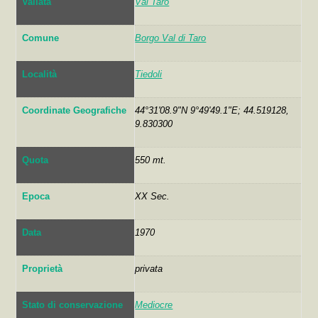
Vallata
Val Taro
Comune
Borgo Val di Taro
Località
Tiedoli
Coordinate Geografiche
44°31'08.9"N 9°49'49.1"E; 44.519128,
9.830300
Quota
550 mt.
Epoca
XX Sec.
Data
1970
Proprietà
privata
Stato di conservazione
Mediocre