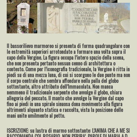
Il bassorilievo marmoreo si presenta di forma quadrangolare con
le estremità superiori arrotondate a formare una volta supra il
capo della Vergine. La figura occupa l’intero spazio della scena,
che non presenta pertanto nessun cenno di architettura o
contesto. Come per l’iconografia tradizionale, la Vergine è ritta in
piedi su di una mezza luna, di cui si scorgono le due punte ma non
il corpo centrale che sembra affondare nella palla del globo
sottostante, altro attributo dell’Immacolata. Non manca
nemmeno il tradizionale serpente che avvolge il globo, chiara
allegoria del peccato. Il manto che avvolge la Vergine dal capo
fino ai piedi in una spirale sinuosa dona movimento alla figura
altrimenti alquanto statica e raccolta, vista la posizione delle
mani unite umilmente al petto.
ISCRIZIONE: su lastra di marmo sottostante: L’ANIMA CHE A ME SI
RACCOMANDA COL ROSARIO, NON PERIRA’. PAROLE DI MARIA A.D.