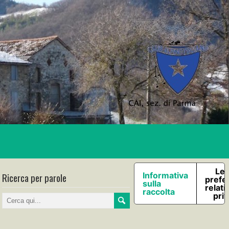
Le 
Ricerca per parole
Informativa
prefe
sulla
relati
raccolta
pri