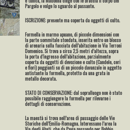
e tunica, la Madonna cinge con le braccia il corpo del
Pargolo e volge lo sguardo al passante.
ISCRIZIONE: presente ma coperta da oggetti di culto.
Formella in marmo apuano, di piccole dimensioni con
la parte sommitale stondata, inserita entro un blocco
di arenaria sulla facciata dell’abitazione in Via Terroni
Domenico. Si trova a circa 2,5 metri d’altezza, sopra
la porta d’ingresso dell’abitazione, parzialmente
coperta da oggetti di devozione e culto (Candele, ceri
e fiori) poggianti su di un piccolo davanzale in aggetto
antistante la formella, protetto da una grata in
metallo decorata.
STATO DI CONSERVAZIONE: dal sopralluogo non è stato
possibile raggiungere la formella per rilevarne i
dettagli di conservazione.
La maestà si trova nell’area di passaggio delle Vie
Storiche dell’Emilia-Romagna. Interessano l’area la
Via degli Abati, che da Pavia passando per Bobbio