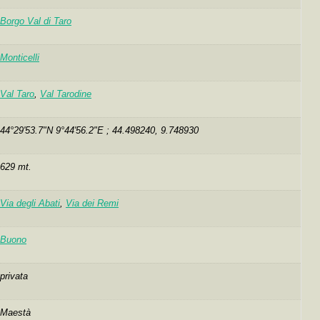
Borgo Val di Taro
Monticelli
Val Taro
,
Val Tarodine
44°29'53.7"N 9°44'56.2"E ; 44.498240, 9.748930
629 mt.
Via degli Abati
,
Via dei Remi
Buono
privata
Maestà