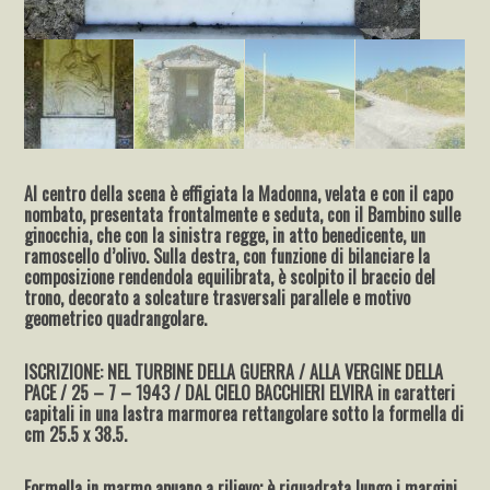
Al centro della scena è effigiata la Madonna, velata e con il capo
nombato, presentata frontalmente e seduta, con il Bambino sulle
ginocchia, che con la sinistra regge, in atto benedicente, un
ramoscello d’olivo. Sulla destra, con funzione di bilanciare la
composizione rendendola equilibrata, è scolpito il braccio del
trono, decorato a solcature trasversali parallele e motivo
geometrico quadrangolare.
ISCRIZIONE: NEL TURBINE DELLA GUERRA / ALLA VERGINE DELLA
PACE / 25 – 7 – 1943 / DAL CIELO BACCHIERI ELVIRA in caratteri
capitali in una lastra marmorea rettangolare sotto la formella di
cm 25.5 x 38.5.
Formella in marmo apuano a rilievo; è riquadrata lungo i margini