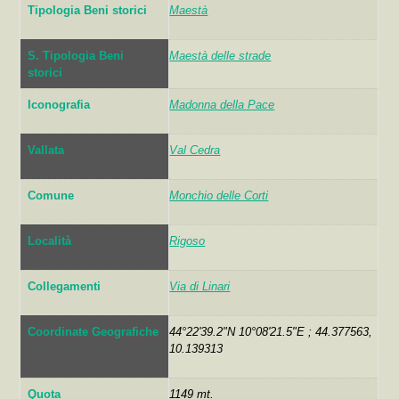
Tipologia Beni storici
Maestà
S. Tipologia Beni
Maestà delle strade
storici
Iconografia
Madonna della Pace
Vallata
Val Cedra
Comune
Monchio delle Corti
Località
Rigoso
Collegamenti
Via di Linari
Coordinate Geografiche
44°22'39.2"N 10°08'21.5"E ; 44.377563,
10.139313
Quota
1149 mt.