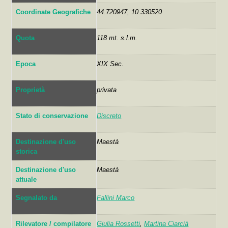
Coordinate Geografiche
44.720947, 10.330520
Quota
118 mt. s.l.m.
Epoca
XIX Sec.
Proprietà
privata
Stato di conservazione
Discreto
Destinazione d'uso
Maestà
storica
Destinazione d'uso
Maestà
attuale
Segnalato da
Fallini Marco
Rilevatore / compilatore
Giulia Rossetti
,
Martina Ciarcià