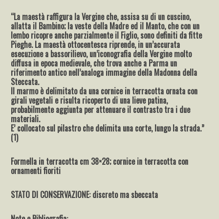
“La maestà raffigura la Vergine che, assisa su di un cuscino,
allatta il Bambino; la veste della Madre ed il Manto, che con un
lembo ricopre anche parzialmente il Figlio, sono definiti da fitte
Pieghe. La maestà ottocentesca riprende, in un’accurata
esecuzione a bassorilievo, un’iconografia della Vergine molto
diffusa in epoca medievale, che trova anche a Parma un
riferimento antico nell’analoga immagine della Madonna della
Steccata.
Il marmo è delimitato da una cornice in terracotta ornata con
girali vegetali e risulta ricoperto di una lieve patina,
probabilmente aggiunta per attenuare il contrasto tra i due
materiali.
E’ collocato sul pilastro che delimita una corte, lungo la strada.”
(1)
Formella in terracotta cm 38×28; cornice in terracotta con
ornamenti fioriti
STATO DI CONSERVAZIONE: discreto ma sbeccata
Note e Bibliografia: