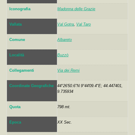
Iconografia
Madonna delle Grazie
Vallata
Val Gotra
,
Val Taro
Comune
Albareto
Località
Buzzò
Collegamenti
Via dei Remi
Coordinate Geografiche
44°26'50.6"N 9°44'09.4"E; 44.447401,
9.735934
Quota
798 mt.
Epoca
XX Sec.