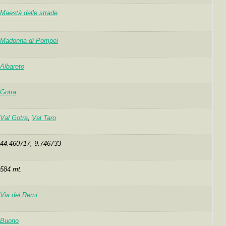
Maestà delle strade
Madonna di Pompei
Albareto
Gotra
Val Gotra
,
Val Taro
44.460717, 9.746733
584 mt.
Via dei Remi
Buono