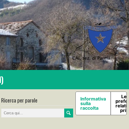
i)
Le 
Ricerca per parole
Informativa
prefe
sulla
relati
raccolta
pri