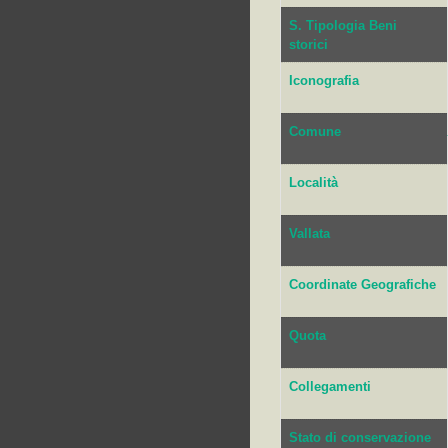
S. Tipologia Beni
storici
Iconografia
Comune
Località
Vallata
Coordinate Geografiche
Quota
Collegamenti
Stato di conservazione