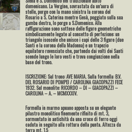
Siena e S. Domenico nel tradizionale abito
domenicano. La Vergine, sovrastata da un’aura di
stelle, porge con la mano sinistra la corona del
Rosario a S. Caterina mentre Gesù, poggiato sulla sua
gamba destra, lo porge a S.Domenico. Alla
raffigurazione sono sottese delle figure geometriche
simbolicamente legate al concetto di perfezione: un
triangolo isoscele che unisce i capi delle 3 figure (due
Santi e la corona della Madonna) e un trapezio
equilatero rovesciato che, partendo dai volti dei Santi
scende lungo le loro vesti e trova congiunzione nella
base del trono.
ISCRIZIONE: Sul trono: AVE MARIA. Sulla formella: B.V.
DEL ROSARIO DI POMPEI / CAROLINA GIACOPAZZI FECE
1932. Sul monolite: RICORDO – DI – GIACOPAZZI –
CAROLINA – A. – MCMXXXIV.
Formella in marmo apuano apposta su un elegante
pilastro monolitico finemente rifinito di mt. 3,
sormontato in antichità da una croce di ferro oggi
caduta in seguito alla rottura della punta. Altezza da
terra mt. 1,5