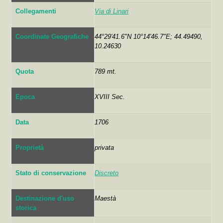
Collegamenti
Via di Linari
Coordinate Geografiche
44°29'41.6"N 10°14'46.7"E; 44.49490,
10.24630
Quota
789 mt.
Epoca
XVIII Sec.
Data
1706
Proprietà
privata
Stato di conservazione
Discreto
Destinazione d'uso
Maestà
storica