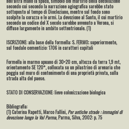
nell’altra mano la spada, simbolo del martirio della decollazione
secondo cui secondo la narrazione agiografica sarebbe stato
sottoposto al tempo di Diocleziano, mentre sul fondo sono
scolpite la corazza e le armi. La devozione al Santo, il cui martirio
secondo un codice del X secolo sarebbe avvenuto a Verona, si
diffuse largamente in ambito settentrionale. (1)
ISCRIZIONE: alla base della formella: S. FERMO; superiormente,
sul fondale cementizio: 1706 in caratteri capitali
Formella in marmo apuano di 30×20 cm, altezza da terra 1,9 mt,
orientamento SE 120°, collocata su un pilastrino di arenaria che
poggia sul muro di contenimento di una proprietà privata, sulla
strada alta del paese.
STATO DI CONSERVAZIONE: lieve colonizzazione biologica
Bibliografia:
(1) Caterina Rapetti, Marco Fallini,
Per antiche strade : immagini di
devozione lungo la Val Parma
, Parma, Silva, 2002: p. 75