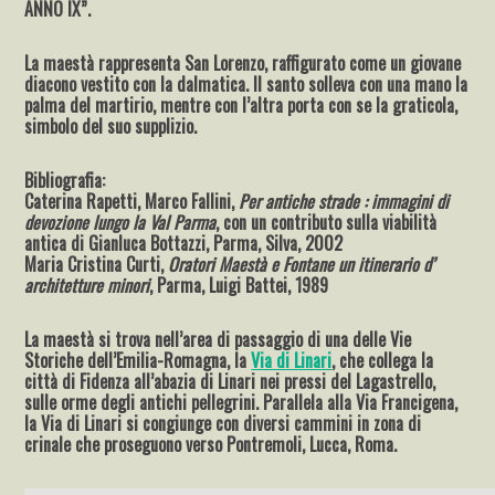
ANNO IX”.
La maestà rappresenta San Lorenzo, raffigurato come un giovane
diacono vestito con la dalmatica. Il santo solleva con una mano la
palma del martirio, mentre con l’altra porta con se la graticola,
simbolo del suo supplizio.
Bibliografia:
Caterina Rapetti, Marco Fallini,
Per antiche strade : immagini di
devozione lungo la Val Parma
, con un contributo sulla viabilità
antica di Gianluca Bottazzi, Parma, Silva, 2002
Maria Cristina Curti,
Oratori Maestà e Fontane un itinerario d’
architetture minori
, Parma, Luigi Battei, 1989
La maestà si trova nell’area di passaggio di una delle Vie
Storiche dell’Emilia-Romagna, la
Via di Linari
, che collega la
città di Fidenza all’abazia di Linari nei pressi del Lagastrello,
sulle orme degli antichi pellegrini. Parallela alla Via Francigena,
la Via di Linari si congiunge con diversi cammini in zona di
crinale che proseguono verso Pontremoli, Lucca, Roma.