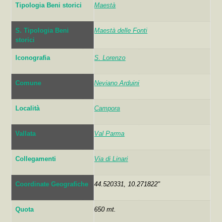
Tipologia Beni storici
Maestà
S. Tipologia Beni
Maestà delle Fonti
storici
Iconografia
S. Lorenzo
Comune
Neviano Arduini
Località
Campora
Vallata
Val Parma
Collegamenti
Via di Linari
Coordinate Geografiche
44.520331, 10.271822"
Quota
650 mt.