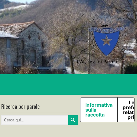
Le 
Ricerca per parole
Informativa
prefe
sulla
relati
raccolta
pri