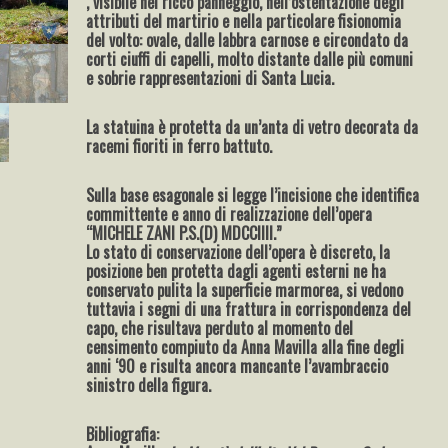
, visibile nel ricco panneggio, nell’ostentazione degli
attributi del martirio e nella particolare fisionomia
del volto: ovale, dalle labbra carnose e circondato da
corti ciuffi di capelli, molto distante dalle più comuni
e sobrie rappresentazioni di Santa Lucia.
La statuina è protetta da un’anta di vetro decorata da
racemi fioriti in ferro battuto.
Sulla base esagonale si legge l’incisione che identifica
committente e anno di realizzazione dell’opera
“MICHELE ZANI P.S.(D) MDCCIIII.”
Lo stato di conservazione dell’opera è discreto, la
posizione ben protetta dagli agenti esterni ne ha
conservato pulita la superficie marmorea, si vedono
tuttavia i segni di una frattura in corrispondenza del
capo, che risultava perduto al momento del
censimento compiuto da Anna Mavilla alla fine degli
anni ‘90 e risulta ancora mancante l’avambraccio
sinistro della figura.
Bibliografia: