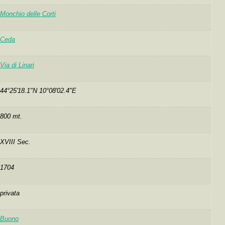
Monchio delle Corti
Ceda
Via di Linari
44°25'18.1"N 10°08'02.4"E
800 mt.
XVIII Sec.
1704
privata
Buono