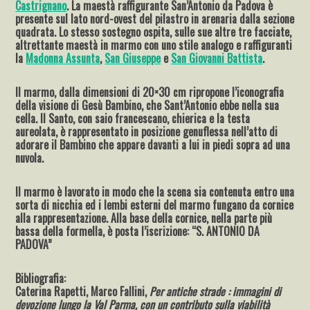
Castrignano
. La maestà raffigurante San’Antonio da Padova è
presente sul lato nord-ovest del pilastro in arenaria dalla sezione
quadrata. Lo stesso sostegno ospita, sulle sue altre tre facciate,
altrettante maestà in marmo con uno stile analogo e raffiguranti
la
Madonna Assunta
,
San Giuseppe
e
San Giovanni Battista
.
Il marmo, dalla dimensioni di 20×30 cm ripropone l’iconografia
della visione di Gesù Bambino, che Sant’Antonio ebbe nella sua
cella. Il Santo, con saio francescano, chierica e la testa
aureolata, è rappresentato in posizione genuflessa nell’atto di
adorare il Bambino che appare davanti a lui in piedi sopra ad una
nuvola.
Il marmo è lavorato in modo che la scena sia contenuta entro una
sorta di nicchia ed i lembi esterni del marmo fungano da cornice
alla rappresentazione. Alla base della cornice, nella parte più
bassa della formella, è posta l’iscrizione: “S. ANTONIO DA
PADOVA”
Bibliografia:
Caterina Rapetti, Marco Fallini,
Per antiche strade : immagini di
devozione lungo la Val Parma, con un contributo sulla viabilità