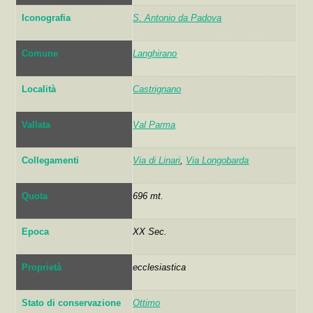
Iconografia
S. Antonio da Padova
Comune
Langhirano
Località
Castrignano
Vallata
Val Parma
Collegamenti
Via di Linari
,
Via Longobarda
Quota
696 mt.
Epoca
XX Sec.
Proprietà
ecclesiastica
Stato di conservazione
Ottimo