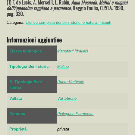
(1) F. de Lucis, A. Morselli, L. Rubin,
Aqua Masnada. Mulini e mugnai
dell’Appennino reggiano e parmense
, Reggio Emilia, C.P.C.A. 1990,
pag. 330.
Categoria:
Elenco completo dei beni storici e naturali inseriti
Informazioni aggiuntive
Classe tipologica
Manufatti idraulici
Tipologia Beni storici
Mulino
S. Tipologia Beni
Ruota Verticale
storici
Vallata
Val Stirone
Comune
Pellegrino Parmense
Proprietà
privata