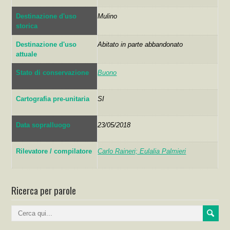
Destinazione d'uso
Mulino
storica
Destinazione d'uso
Abitato in parte abbandonato
attuale
Stato di conservazione
Buono
Cartografia pre-unitaria
SI
Data sopralluogo
23/05/2018
Rilevatore / compilatore
Carlo Raineri; Eulalia Palmieri
Ricerca per parole