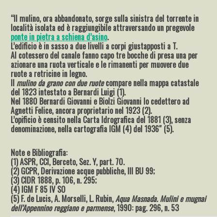
“Il mulino, ora abbandonato, sorge sulla sinistra del torrente in
località isolata ed è raggiungibile attraversando un pregevole
ponte in pietra a schiena d’asino
.
L’edificio è in sasso a due livelli a corpi giustapposti a T.
Al cotessero del canale fanno capo tre bocche di presa una per
azionare una ruota verticale e le rimanenti per muovere due
ruote a retricine in legno.
Il
mulino da grano con due ruote
compare nella mappa catastale
del 1823 intestato a Bernardi Luigi (1).
Nel 1880 Bernardi Giovanni e Biolzi Giovanni lo cedettero ad
Agnetti Felice, ancora proprietario nel 1923 (2).
L’opificio è censito nella Carta Idrografica del 1881 (3), senza
denominazione, nella cartografia IGM (4) del 1936″ (5).
Note e Bibliografia:
(1) ASPR, CCI, Berceto, Sez. Y, part. 70.
(2) GCPR, Derivazione acque pubbliche, III BU 99;
(3) CIDR 1888, p. 106, n. 295;
(4) IGM F 85 IV SO
(5) F. de Lucis, A. Morselli, L. Rubin,
Aqua Masnada. Mulini e mugnai
dell’Appennino reggiano e parmense
, 1990: pag. 296, n. 53