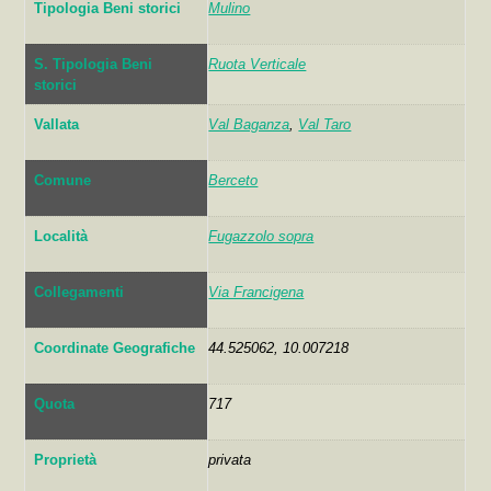
Tipologia Beni storici
Mulino
S. Tipologia Beni
Ruota Verticale
storici
Vallata
Val Baganza
,
Val Taro
Comune
Berceto
Località
Fugazzolo sopra
Collegamenti
Via Francigena
Coordinate Geografiche
44.525062, 10.007218
Quota
717
Proprietà
privata