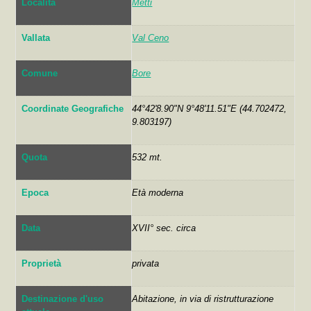
Località
Metti
Vallata
Val Ceno
Comune
Bore
Coordinate Geografiche
44°42'8.90"N 9°48'11.51"E (44.702472,
9.803197)
Quota
532 mt.
Epoca
Età moderna
Data
XVII° sec. circa
Proprietà
privata
Destinazione d'uso
Abitazione, in via di ristrutturazione