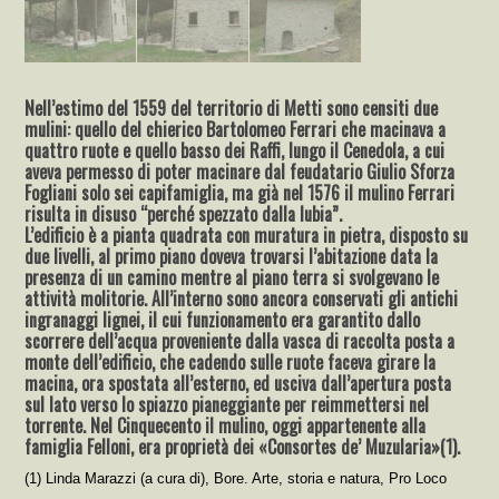
Nell’estimo del 1559 del territorio di Metti sono censiti due
mulini: quello del chierico Bartolomeo Ferrari che macinava a
quattro ruote e quello basso dei Raffi, lungo il Cenedola, a cui
aveva permesso di poter macinare dal feudatario Giulio Sforza
Fogliani solo sei capifamiglia, ma già nel 1576 il mulino Ferrari
risulta in disuso “perché spezzato dalla lubia”.
L’edificio è a pianta quadrata con muratura in pietra, disposto su
due livelli, al primo piano doveva trovarsi l’abitazione data la
presenza di un camino mentre al piano terra si svolgevano le
attività molitorie. All’interno sono ancora conservati gli antichi
ingranaggi lignei, il cui funzionamento era garantito dallo
scorrere dell’acqua proveniente dalla vasca di raccolta posta a
monte dell’edificio, che cadendo sulle ruote faceva girare la
macina, ora spostata all’esterno, ed usciva dall’apertura posta
sul lato verso lo spiazzo pianeggiante per reimmettersi nel
torrente. Nel Cinquecento il mulino, oggi appartenente alla
famiglia Felloni, era proprietà dei «Consortes de’ Muzularia»(1).
(1) Linda Marazzi (a cura di), Bore. Arte, storia e natura, Pro Loco