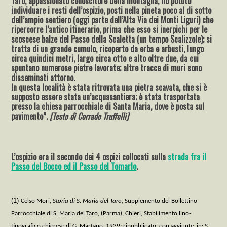
Taro, appassionato conoscitore della montagna, ho potuto
individuare i resti dell’ospizio, posti nella pineta poco al di sotto
dell’ampio sentiero (oggi parte dell’Alta Via dei Monti Liguri) che
ripercorre l’antico itinerario, prima che esso si inerpichi per le
scoscese balze del Passo della Scaletta (un tempo Scalizzole); si
tratta di un grande cumulo, ricoperto da erba e arbusti, lungo
circa quindici metri, largo circa otto e alto oltre due, da cui
spuntano numerose pietre lavorate; altre tracce di muri sono
disseminati attorno.
In questa località è stata ritrovata una pietra scavata, che si è
supposto essere stata un’acquasantiera; è stata trasportata
presso la chiesa parrocchiale di Santa Maria, dove è posta sul
pavimento”.
[Testo di Corrado Truffelli]
L’ospizio era il secondo dei 4 ospizi collocati sulla
strada fra il
Passo del Bocco ed il Passo del Tomarlo
.
(1)
Celso M
ori
,
Storia di S. Maria del Taro
, Supplemento del Bollettino
Parrocchiale di S. Maria del Taro, (Parma), Chieri, Stabilimento lino-
tipografico chierese di G. Martano, 1939; ripubblicato, con aggiunte, in:
S.