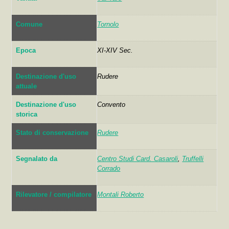
Comune
Tornolo
Epoca
XI-XIV Sec.
Destinazione d'uso
Rudere
attuale
Destinazione d'uso
Convento
storica
Stato di conservazione
Rudere
Segnalato da
Centro Studi Card. Casaroli
,
Truffelli
Corrado
Rilevatore / compilatore
Montali Roberto