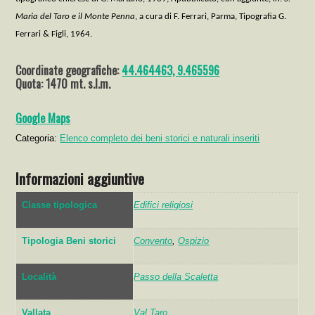
Maria del Taro e il Monte Penna
, a cura di F. F
errari, P
arma, Tipografia G.
Ferrari & Figli, 1964.
Coordinate geografiche:
44.464463, 9.465596
Quota: 1470 mt. s.l.m.
Google Maps
Categoria:
Elenco completo dei beni storici e naturali inseriti
Informazioni aggiuntive
Classe tipologica
Edifici religiosi
Tipologia Beni storici
Convento
,
Ospizio
Località
Passo della Scaletta
Vallata
Val Taro