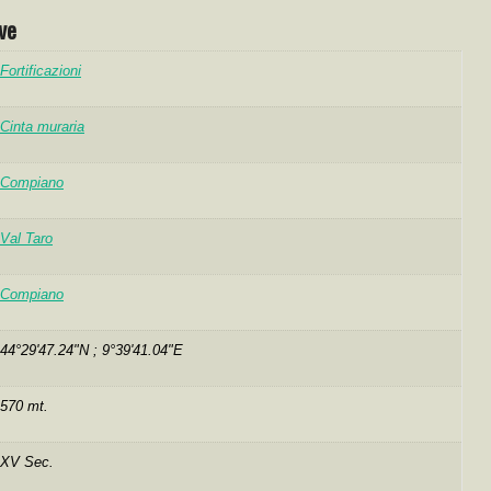
ve
Fortificazioni
Cinta muraria
Compiano
Val Taro
Compiano
44°29'47.24"N ; 9°39'41.04"E
570 mt.
XV Sec.