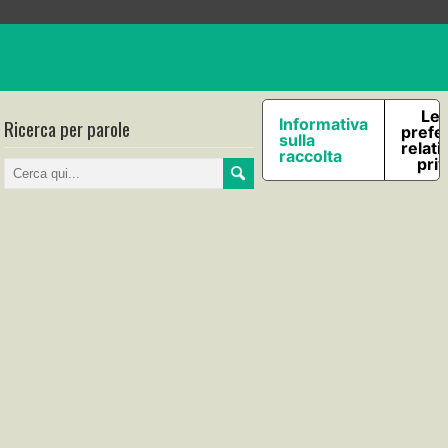
Le 
Ricerca per parole
Informativa
prefe
sulla
relati
raccolta
pri