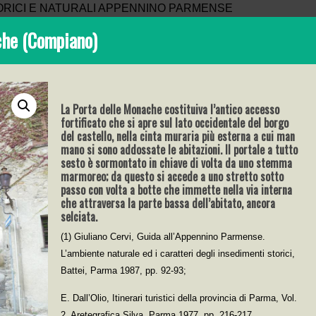
che (Compiano)
La Porta delle Monache costituiva l’antico accesso
fortificato che si apre sul lato occidentale del borgo
del castello, nella cinta muraria più esterna a cui man
mano si sono addossate le abitazioni. Il portale a tutto
sesto è sormontato in chiave di volta da uno stemma
marmoreo; da questo si accede a uno stretto sotto
passo con volta a botte che immette nella via interna
che attraversa la parte bassa dell’abitato, ancora
selciata.
(1) Giuliano Cervi, Guida all’Appennino Parmense.
L’ambiente naturale ed i caratteri degli insedimenti storici,
Battei, Parma 1987, pp. 92-93;
E. Dall’Olio, Itinerari turistici della provincia di Parma, Vol.
2, Aretegrafica Silva, Parma 1977, pp. 216-217.