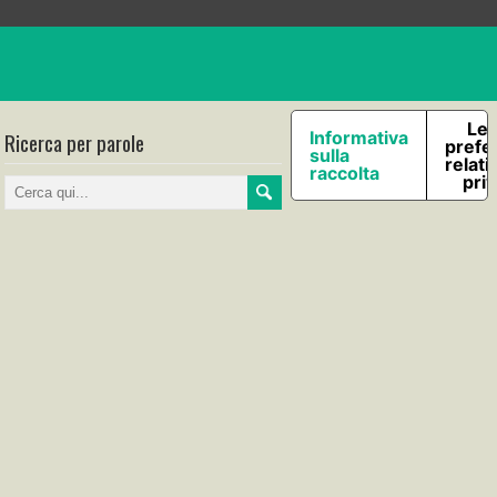
Le 
Ricerca per parole
Informativa
prefe
sulla
relati
raccolta
pri