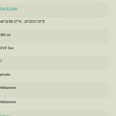
Via di Linari
44°31'58.37"N ; 10°20'27.87"E
365 mt.
XVII Sec.
?
privata
Abitazione
Abitazione