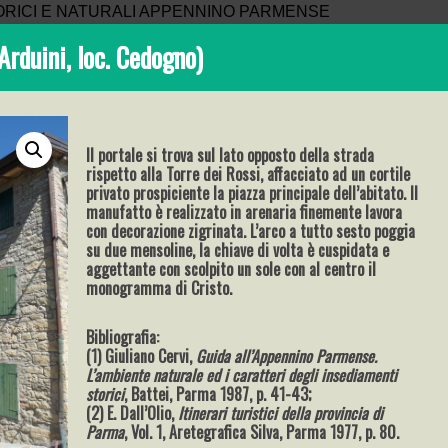
Arduini, loc. Cedogno)
Il portale si trova sul lato opposto della strada
rispetto alla Torre dei Rossi, affacciato ad un cortile
privato prospiciente la piazza principale dell’abitato. Il
manufatto è realizzato in arenaria finemente lavora
con decorazione zigrinata. L’arco a tutto sesto poggia
su due mensoline, la chiave di volta è cuspidata e
aggettante con scolpito un sole con al centro il
monogramma di Cristo.
Bibliografia:
(1) Giuliano Cervi,
Guida all’Appennino Parmense.
L’ambiente naturale ed i caratteri degli insediamenti
storici
, Battei, Parma 1987, p. 41-43;
(2) E. Dall’Olio,
Itinerari turistici della provincia di
Parma
, Vol. 1, Aretegrafica Silva, Parma 1977, p. 80.