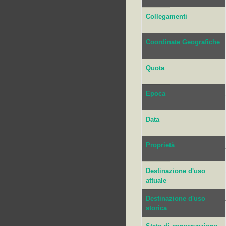
Collegamenti
Coordinate Geografiche
Quota
Epoca
Data
Proprietà
Destinazione d'uso
attuale
Destinazione d'uso
storica