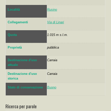
Località
Rusino
Collegamenti
Via di Linari
Quota
1.015 m s.l.m.
Proprietà
pubblica
Destinazione d'uso
Carraia
attuale
Destinazione d'uso
Carraia
storica
Stato di conservazione
Buono
Ricerca per parole