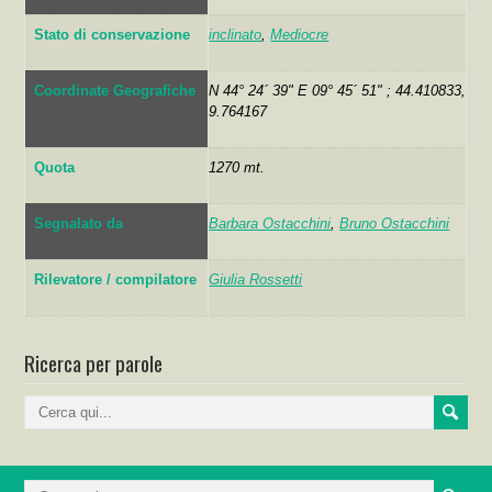
Stato di conservazione
inclinato
,
Mediocre
Coordinate Geografiche
N 44° 24´ 39" E 09° 45´ 51" ; 44.410833,
9.764167
Quota
1270 mt.
Segnalato da
Barbara Ostacchini
,
Bruno Ostacchini
Rilevatore / compilatore
Giulia Rossetti
Ricerca per parole