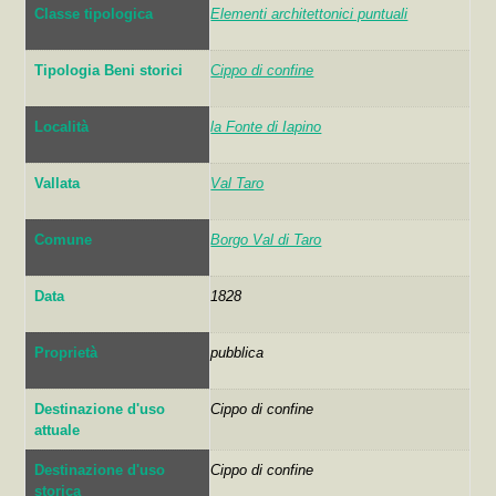
Classe tipologica
Elementi architettonici puntuali
Tipologia Beni storici
Cippo di confine
Località
la Fonte di Iapino
Vallata
Val Taro
Comune
Borgo Val di Taro
Data
1828
Proprietà
pubblica
Destinazione d'uso
Cippo di confine
attuale
Destinazione d'uso
Cippo di confine
storica