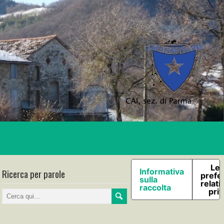
Le 
Ricerca per parole
Informativa
prefe
sulla
relati
raccolta
pri