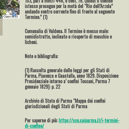
153, pari a metri 446, e cent. 76. Quindi il confine
istesso prosegue per la metà del “Rio dell’Arzola”
andando contro corrente fino di fronte al seguente
Termine.” (1)
Comunalia di Valdena. Il Termine è messo male:
semidistrutto, inclinato e ricoperto di muschio e
licheni.
Note e bibliografia:
(1) Raccolta generale delle leggi per gli Stati di
Parma, Piacenza e Guastalla, anno 1829. Disposizione
Presidenziale intorno a’ confini Toscani, Parma 7
gennaio 1829]: p. 22
Archivio di Stato di Parma “Mappa dei confini
giurisdizionali degli Stati di Parma
Per saperne di più:
https://scn.caiparma.it/i-termini-
di-confine/