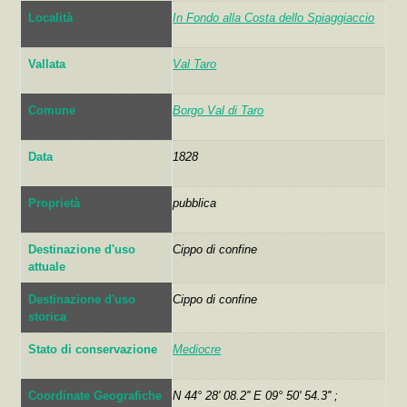
Località
In Fondo alla Costa dello Spiaggiaccio
Vallata
Val Taro
Comune
Borgo Val di Taro
Data
1828
Proprietà
pubblica
Destinazione d'uso
Cippo di confine
attuale
Destinazione d'uso
Cippo di confine
storica
Stato di conservazione
Mediocre
Coordinate Geografiche
N 44° 28' 08.2'' E 09° 50' 54.3'' ;