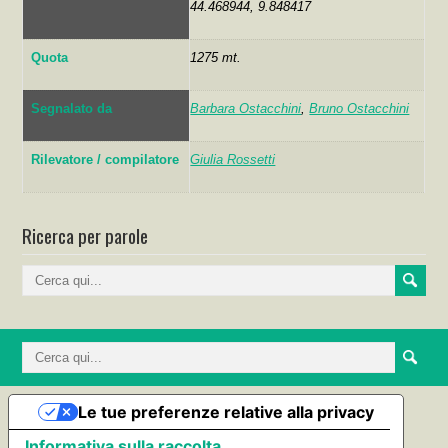
44.468944, 9.848417
Quota
1275 mt.
Segnalato da
Barbara Ostacchini
,
Bruno Ostacchini
Rilevatore / compilatore
Giulia Rossetti
Ricerca per parole
Le tue preferenze relative alla privacy
Informativa sulla raccolta