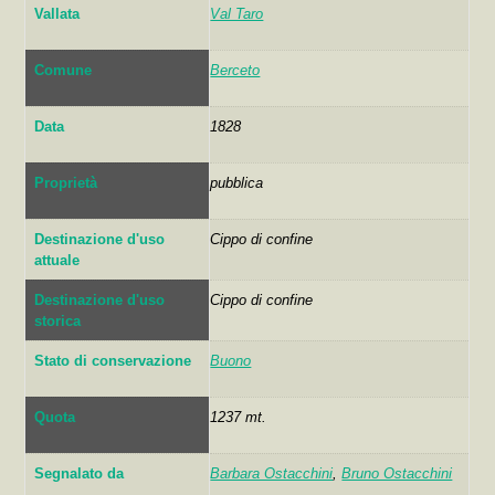
Vallata
Val Taro
Comune
Berceto
Data
1828
Proprietà
pubblica
Destinazione d'uso
Cippo di confine
attuale
Destinazione d'uso
Cippo di confine
storica
Stato di conservazione
Buono
Quota
1237 mt.
Segnalato da
Barbara Ostacchini
,
Bruno Ostacchini