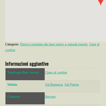
Categorie:
Elenco completo dei beni storici e naturali inseriti
,
Cippi di
confine
Informazioni aggiuntive
Tipologia Beni storici
Cippo di confine
Vallata
Val Baganza
,
Val Parma
Comune
Berceto