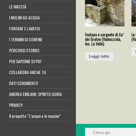
LE MAESTÀ
I MULINI AD ACQUA
FONTANE E LAVATOI
Fontana e sorgente di Ca’
Le 
dei Graton (Valmozzola,
(V
I TERMINI DI CONFINE
loc. La Valle)
PERCORSI STORICI
Leggi tutto
PER SAPERNE DI PIU’
COLLABORA ANCHE TU
DATI CENSIMENTO
ANDREA EMILIANI, SPIRITO GUIDA
PRIVACY
Il progetto “L’acqua e le macine”