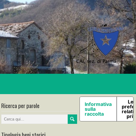
Le 
Ricerca per parole
Informativa
prefe
sulla
relati
raccolta
pri
Tipologia beni storici