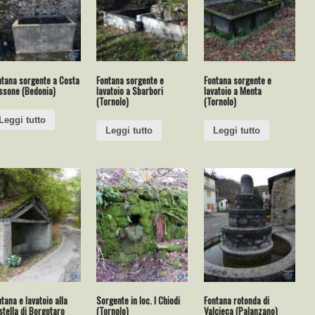
ntana sorgente a Costa
Fontana sorgente e
Fontana sorgente e
ssone (Bedonia)
lavatoio a Sbarbori
lavatoio a Menta
(Tornolo)
(Tornolo)
Leggi tutto
Leggi tutto
Leggi tutto
tana e lavatoio alla
Sorgente in loc. I Chiodi
Fontana rotonda di
tella di Borgotaro
(Tornolo)
Valcieca (Palanzano)