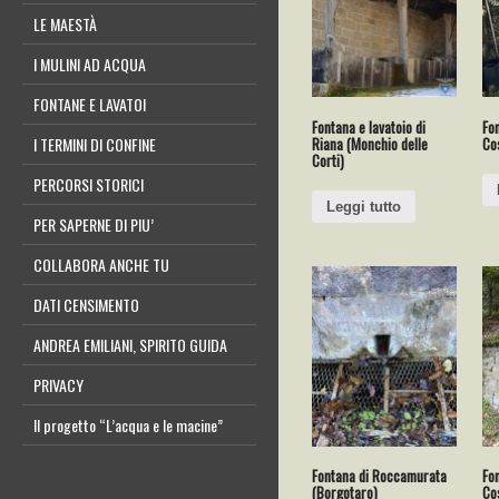
LE MAESTÀ
I MULINI AD ACQUA
FONTANE E LAVATOI
Fontana e lavatoio di
Fo
Riana (Monchio delle
Co
I TERMINI DI CONFINE
Corti)
PERCORSI STORICI
Leggi tutto
PER SAPERNE DI PIU’
COLLABORA ANCHE TU
DATI CENSIMENTO
ANDREA EMILIANI, SPIRITO GUIDA
PRIVACY
Il progetto “L’acqua e le macine”
Fontana di Roccamurata
Fon
(Borgotaro)
Cos