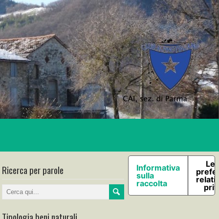
Le 
Ricerca per parole
Informativa
prefe
sulla
relati
raccolta
pri
Tipologia beni naturali