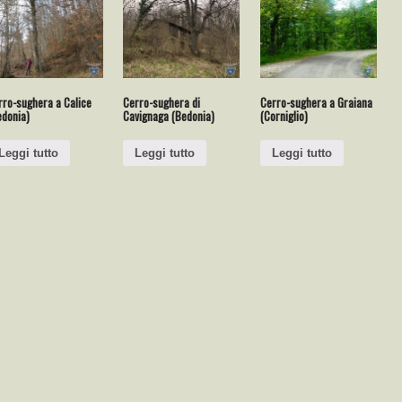
rro-sughera a Calice
Cerro-sughera di
Cerro-sughera a Graiana
edonia)
Cavignaga (Bedonia)
(Corniglio)
Leggi tutto
Leggi tutto
Leggi tutto