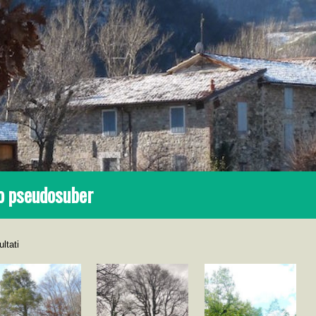
o pseudosuber
ultati