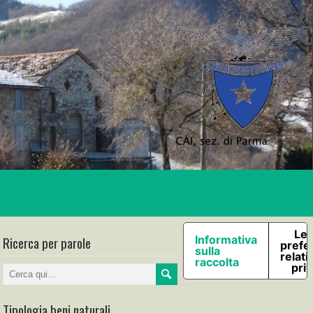
Le 
Ricerca per parole
Informativa
prefe
sulla
relati
raccolta
pri
Tipologia beni naturali