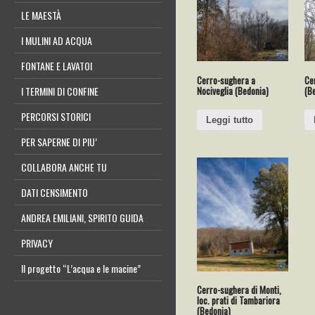
LE MAESTÀ
I MULINI AD ACQUA
FONTANE E LAVATOI
Cerro-sughera a
Ce
Nociveglia (Bedonia)
(B
I TERMINI DI CONFINE
PERCORSI STORICI
Leggi tutto
PER SAPERNE DI PIU’
COLLABORA ANCHE TU
DATI CENSIMENTO
ANDREA EMILIANI, SPIRITO GUIDA
PRIVACY
Il progetto “L’acqua e le macine”
Cerro-sughera di Monti,
loc. prati di Tambariora
(Bedonia)