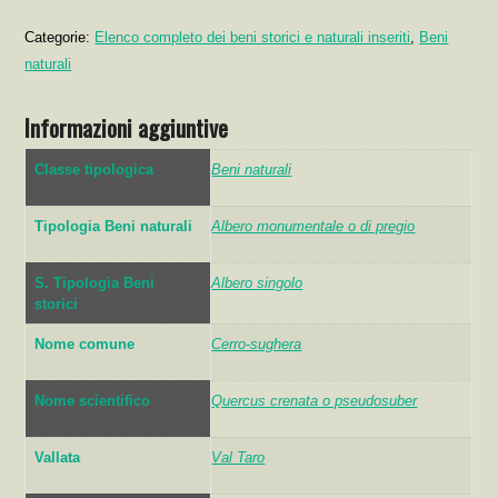
Categorie:
Elenco completo dei beni storici e naturali inseriti
,
Beni
naturali
Informazioni aggiuntive
Classe tipologica
Beni naturali
Tipologia Beni naturali
Albero monumentale o di pregio
S. Tipologia Beni
Albero singolo
storici
Nome comune
Cerro-sughera
Nome scientifico
Quercus crenata o pseudosuber
Vallata
Val Taro