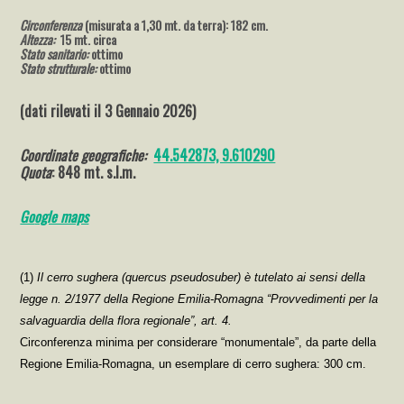
Circonferenza
(misurata a 1,30 mt. da terra): 182 cm.
Altezza:
15 mt. circa
Stato sanitario:
ottimo
Stato strutturale:
ottimo
(dati rilevati il 3 Gennaio 2026)
Coordinate geografiche:
44.542873, 9.610290
Quota
: 848 mt. s.l.m.
Go
ogle maps
(1)
Il cerro sughera (quercus pseudosuber) è tutelato ai sensi della
legge n. 2/1977 della Regione Emilia-Romagna “Provvedimenti per la
salvaguardia della flora regionale”, art. 4.
Circonferenza minima per considerare “monumentale”, da parte della
Regione Emilia-Romagna, un esemplare di cerro sughera: 300 cm.