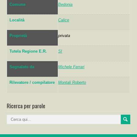
Comune
Bedonia
Località
Calice
Proprietà
privata
Tutela Regione E.R.
SI
Segnalato da
Michele Ferrari
Rilevatore / compilatore
Montali Roberto
Ricerca per parole