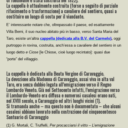
di fondovalle è stata costruita nel 1922).
La cappella è attualmente costruita (forse a seguito di parziale
rifacimento o trasformazione) a cavaliere del sentiero, quasi a
costituire un luogo di sosta per il viandante.
E’ interessante notare che, oltrepassato il paese, ed esattamente
Villa Berni, il suo nucleo abitato più in basso, verso Santa Maria del
Taro, esiste un’altra
cappella (dedicata alla B.V. del Carmelo)
,
oggi
purtroppo in rovina, costruita, anch’essa a cavaliere del sentiero in un
luogo detto
e Ciose
[le Chiose, cioè luogo recintato]: quasi due
“porte” del villaggio.
La cappella è dedicata alla Beata Vergine di Caravaggio.
La devozione alla Madonna di Caravaggio, assai viva in alta val
Taro, era senza dubbio legata all’emigrazione verso il Regno
Lombardo Veneto. Già nel Settecento infatti, l’emigrazione verso
il Lombardo-Veneto era diffusa e numerosi casalesi erano nati,
nel XVIII secolo, a Caravaggio ed altri luoghi vicini (1).
Si tramanda anche – ma questo non è documentato – che alcuni
casalesi abbiano lavorato nella costruzione del cinquecentesco
Santuario di Caravaggio
(1) G. Mortali, C. Truffelli,
Per procacciarsi il vitto – L’emigrazione