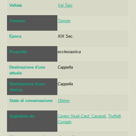
Vallata
Val Taro
Comune
Tornolo
Epoca
XIX Sec.
Proprietà
ecclesiastica
Destinazione d'uso
Cappella
attuale
Destinazione d'uso
Cappella
storica
Stato di conservazione
Ottimo
Segnalato da
Centro Studi Card. Casaroli
,
Truffelli
Corrado